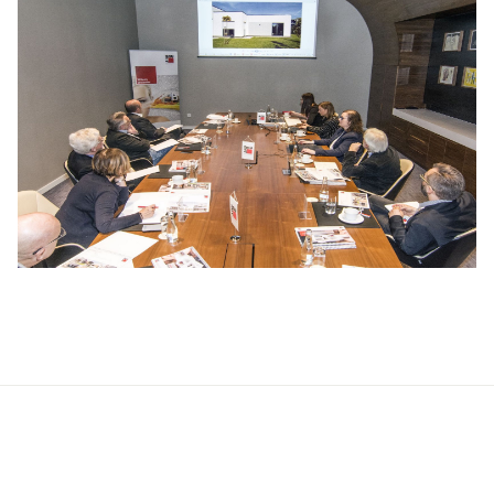
Produkty
Kontakt
Wyprawy wierzchnie
Przedstawiciele handlowi
Zaprawy klejowo-szpachlowe
Dział Realizacji Zamówień