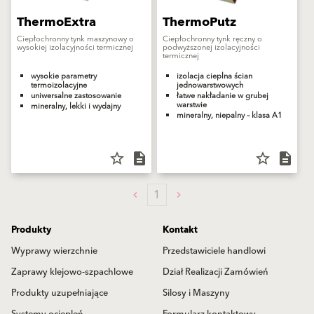
ThermoExtra
ThermoPutz
Ciepłochronny tynk maszynowy o
Ciepłochronny tynk ręczny o
wysokiej izolacyjności termicznej
podwyższonej izolacyjności
termicznej
wysokie parametry
izolacja cieplna ścian
termoizolacyjne
jednowarstwowych
uniwersalne zastosowanie
łatwe nakładanie w grubej
warstwie
mineralny, lekki i wydajny
mineralny, niepalny – klasa A1
star_border
description
star_border
description
1
Produkty
Kontakt
Wyprawy wierzchnie
Przedstawiciele handlowi
Zaprawy klejowo-szpachlowe
Dział Realizacji Zamówień
Produkty uzupełniające
Silosy i Maszyny