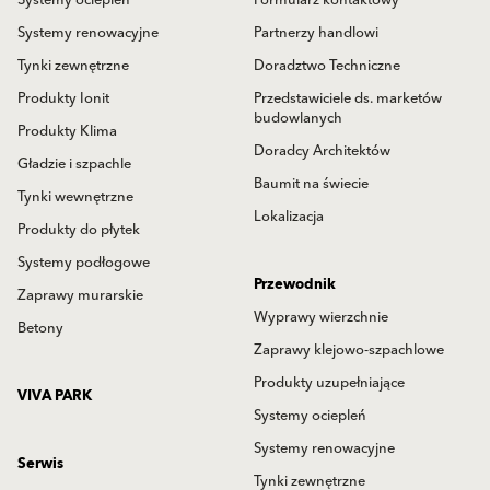
Systemy ociepleń
Formularz kontaktowy
Systemy renowacyjne
Partnerzy handlowi
Tynki zewnętrzne
Doradztwo Techniczne
Produkty Ionit
Przedstawiciele ds. marketów
budowlanych
Produkty Klima
Doradcy Architektów
Gładzie i szpachle
Baumit na świecie
Tynki wewnętrzne
Lokalizacja
Produkty do płytek
Systemy podłogowe
Przewodnik
Zaprawy murarskie
Wyprawy wierzchnie
Betony
Zaprawy klejowo-szpachlowe
Produkty uzupełniające
VIVA PARK
Systemy ociepleń
Systemy renowacyjne
Serwis
Tynki zewnętrzne