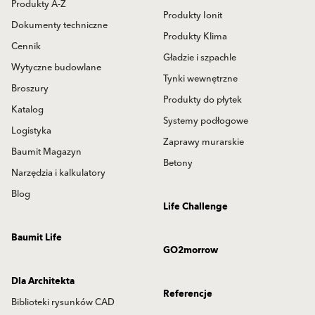
Produkty A-Z
Produkty Ionit
Dokumenty techniczne
Produkty Klima
Cennik
Gładzie i szpachle
Wytyczne budowlane
Tynki wewnętrzne
Broszury
Produkty do płytek
Katalog
Systemy podłogowe
Logistyka
Zaprawy murarskie
Baumit Magazyn
Betony
Narzędzia i kalkulatory
Blog
Life Challenge
Baumit Life
GO2morrow
Dla Architekta
Referencje
Biblioteki rysunków CAD