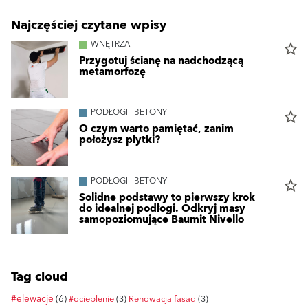
Najczęściej czytane wpisy
WNĘTRZA
star_border
Przygotuj ścianę na nadchodzącą
metamorfozę
PODŁOGI I BETONY
star_border
O czym warto pamiętać, zanim
położysz płytki?
PODŁOGI I BETONY
star_border
Solidne podstawy to pierwszy krok
do idealnej podłogi. Odkryj masy
samopoziomujące Baumit Nivello
Tag cloud
#elewacje
(6)
#ocieplenie
(3)
Renowacja fasad
(3)