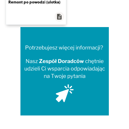
Remont po powodzi (ulotka)
description