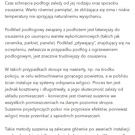
Czas schnięcia podłogi zależy od jej rodzaju oraz sposobu
osuszania. Warto również pamiętać, że zbliżająca się zima i niskie
temperatury nie sprzyjają naturalnemu wysychaniu.
Podkład podłogowy związany z podłożem jest łatwiejszy do
osuszenia po usunięciu warstw wykończeniowych (takich jak
ceramika, parkiet, panele). Podkład „pływający”, znajdujący się na
ociepleniu, zwłaszcza w przypadku podłóg z ogrzewaniem
podłogowym, jest znacznie trudniejszy do osuszenia.
W takich przypadkach stosuje się nawierty, np. na środku
pokoju, w celu wdmuchiwania gorącego powietrza, a w pobliżu
ścian instaluje się systemy odsysania wilgoci. Proces ten jest
jednak kosztowny i długotrwały, a jego skuteczność zależy od
układu pomieszczeń – konieczne jest również suszenie we
wszystkich pomieszczeniach na danym poziomie stropie.
Suszenie pojedynczych pokoi nie przyniesie efektów, ponieważ
wilgoć może przenikać z sąsiednich pomieszczeń.
Takie metody suszenia są zalecane głównie po awariach instalacji