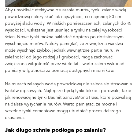
Aby umożliwić efektywne osuszanie murów, tynki zalane wodą
powodziową należy skuć jak najszybciej, co najmniej 50 cm
powyżej śladu wody. W niskich pomieszczeniach, zalanych do ¾
wysokości, wskazane jest usunięcie tynku na całej wysokości
ścian. Nowe tynki można nakładać dopiero po dostatecznym
wyschnięciu murów. Należy pamiętać, że zewnętrzna warstwa
może wyschnąć szybko, jednak wewnętrzne partie muru, w
zależności od jego rodzaju i grubości, mogą zachować
zwiększoną wilgotność przez wiele lat – warto zatem wykonać
pomiary wilgotności za pomocą dostępnych mierników.
Na murach zalanych wodą powodziową nie zaleca się stosowania
tynków gipsowych. Najlepsze będą tynki lekkie i porowate, takie
jak renowacyjne tynki Baumit SanovaMonoTrass, które pozwalają
na dalsze wysychanie murów. Warto pamiętać, że mocne i
szczelne tynki cementowe mogą utrudniać proces dalszego
osuszania.
Jak długo schnie podłoga po zalaniu?