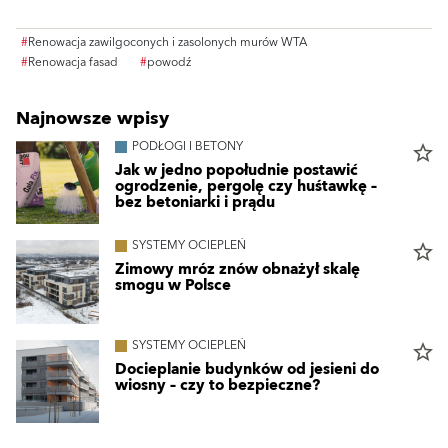
#
Renowacja zawilgoconych i zasolonych murów WTA
#
Renowacja fasad
#
powodź
Najnowsze wpisy
PODŁOGI I BETONY
star_border
Jak w jedno popołudnie postawić
ogrodzenie, pergolę czy huśtawkę –
bez betoniarki i prądu
SYSTEMY OCIEPLEŃ
star_border
Zimowy mróz znów obnażył skalę
smogu w Polsce
SYSTEMY OCIEPLEŃ
star_border
Docieplanie budynków od jesieni do
wiosny – czy to bezpieczne?