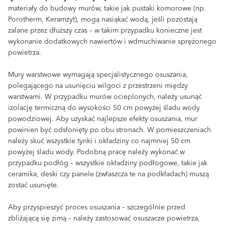
materiały do budowy murów, takie jak pustaki komorowe (np.
Porotherm, Keramzyt), mogą nasiąkać wodą, jeśli pozostają
zalane przez dłuższy czas – w takim przypadku konieczne jest
wykonanie dodatkowych nawiertów i wdmuchiwanie sprężonego
powietrza.
Mury warstwowe wymagają specjalistycznego osuszania,
polegającego na usunięciu wilgoci z przestrzeni między
warstwami. W przypadku murów ocieplonych, należy usunąć
izolację termiczną do wysokości 50 cm powyżej śladu wody
powodziowej. Aby uzyskać najlepsze efekty osuszania, mur
powinien być odsłonięty po obu stronach. W pomieszczeniach
należy skuć wszystkie tynki i okładziny co najmniej 50 cm
powyżej śladu wody. Podobną pracę należy wykonać w
przypadku podłóg – wszystkie okładziny podłogowe, takie jak
ceramika, deski czy panele (zwłaszcza te na podkładach) muszą
zostać usunięte.
Aby przyspieszyć proces osuszania – szczególnie przed
zbliżającą się zimą – należy zastosować osuszacze powietrza,