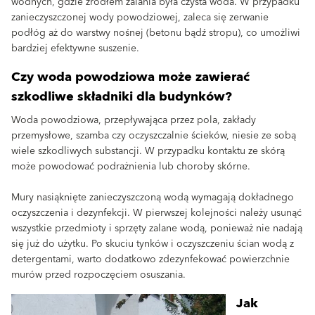
wodnych, gdzie źródłem zalania była czysta woda. W przypadku
zanieczyszczonej wody powodziowej, zaleca się zerwanie
podłóg aż do warstwy nośnej (betonu bądź stropu), co umożliwi
bardziej efektywne suszenie.
Czy woda powodziowa może zawierać
szkodliwe składniki dla budynków?
Woda powodziowa, przepływająca przez pola, zakłady
przemysłowe, szamba czy oczyszczalnie ścieków, niesie ze sobą
wiele szkodliwych substancji. W przypadku kontaktu ze skórą
może powodować podrażnienia lub choroby skórne.
Mury nasiąknięte zanieczyszczoną wodą wymagają dokładnego
oczyszczenia i dezynfekcji. W pierwszej kolejności należy usunąć
wszystkie przedmioty i sprzęty zalane wodą, ponieważ nie nadają
się już do użytku. Po skuciu tynków i oczyszczeniu ścian wodą z
detergentami, warto dodatkowo zdezynfekować powierzchnie
murów przed rozpoczęciem osuszania.
Jak