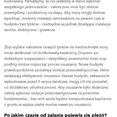
budowlaną. Pamiętajmy, że nie jesteśmy w stanie wykonać
wszystkiego jednocześnie – zakres prac musi być dobrze
przemyślany i podzielony na etapy. Aby mury mogły dobrze
wyschnąć, możemy rozważyć zamieszkanie na pewien czas w
budynku bez tynków – niezbędne są jednak działające instalacje
wodne, elektryczne i grzewcze.
Zbyt szybkie nałożenie nowych tynków na niedoschnięte mury
może skutkować ich krótkotrwałą trwałością. Dopiero po
dokładnym oczyszczeniu i dezynfekcji powierzchni ścian oraz
podłóg można rozpocząć proces osuszania. Nowe budynki
prawdopodobnie posiadają izolacje przeciwwilgociowe, które
zwiększają efektywność osuszania. Starsze budynki, zwłaszcza te
wybudowane przed II wojną światową, mogą ich nie posiadać,
co dodatkowo utrudnia proces. Aby osuszanie było skuteczne,
należy wykonać izolacje przeciwwilgociowe na poziomie
fundamentów – bez nich woda będzie transportowana kapilarnie
z gruntu w wyższe partie murów nawet po osuszeniu.
Po jakim czasie od zalania pojawia się pleśń?