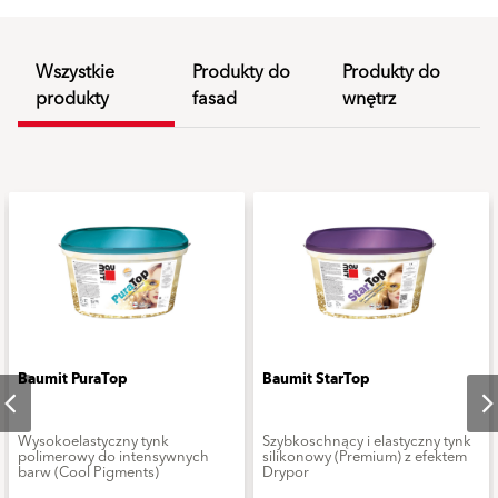
Wszystkie
Produkty do
Produkty do
produkty
fasad
wnętrz
Baumit PuraTop
Baumit StarTop
Wysokoelastyczny tynk
Szybkoschnący i elastyczny tynk
polimerowy do intensywnych
silikonowy (Premium) z efektem
barw (Cool Pigments)
Drypor