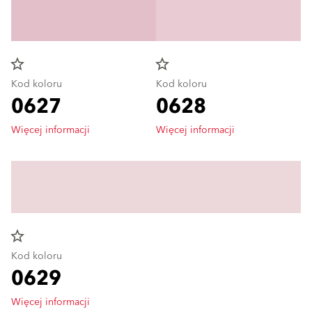
star_border
star_border
Kod koloru
Kod koloru
0627
0628
Więcej informacji
Więcej informacji
star_border
Kod koloru
0629
Więcej informacji