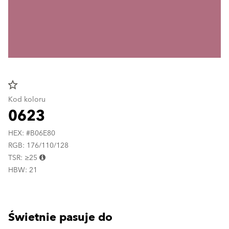
star_border
Kod koloru
0623
HEX: #B06E80
RGB: 176/110/128
TSR: ≥25
HBW: 21
Świetnie pasuje do