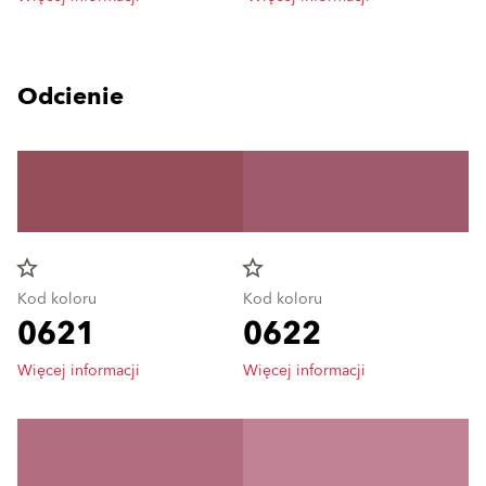
Odcienie
star_border
star_border
Kod koloru
Kod koloru
0621
0622
Więcej informacji
Więcej informacji