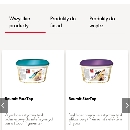
Wszystkie
Produkty do
Produkty do
produkty
fasad
wnętrz
Baumit PuraTop
Baumit StarTop
Wysokoelastyczny tynk
Szybkoschnący i elastyczny tynk
polimerowy do intensywnych
silikonowy (Premium) z efektem
barw (Cool Pigments)
Drypor