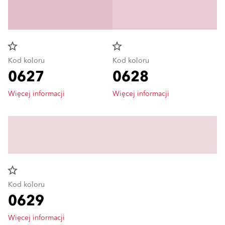
star_border
star_border
Kod koloru
Kod koloru
0627
0628
Więcej informacji
Więcej informacji
star_border
Kod koloru
0629
Więcej informacji