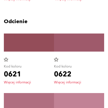
Odcienie
star_border
star_border
Kod koloru
Kod koloru
0621
0622
Więcej informacji
Więcej informacji