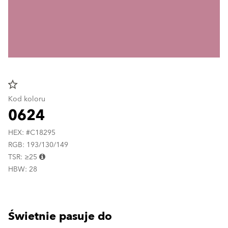
star_border
Kod koloru
0624
HEX: #C18295
RGB: 193/130/149
TSR: ≥25
HBW: 28
Świetnie pasuje do