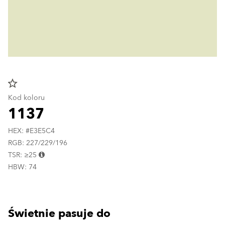
star_border
Kod koloru
1137
HEX: #E3E5C4
RGB: 227/229/196
TSR: ≥25
HBW: 74
Świetnie pasuje do