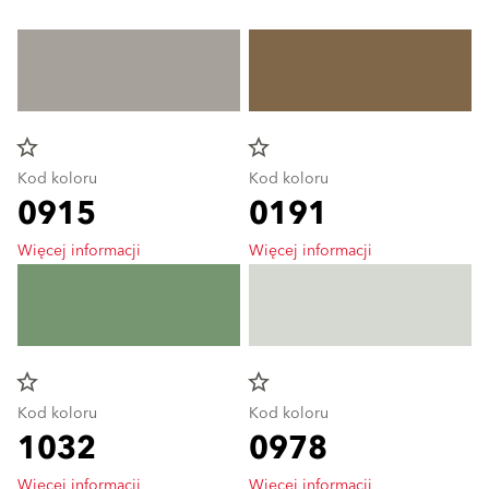
star_border
star_border
Kod koloru
Kod koloru
0915
0191
Więcej informacji
Więcej informacji
star_border
star_border
Kod koloru
Kod koloru
1032
0978
Więcej informacji
Więcej informacji