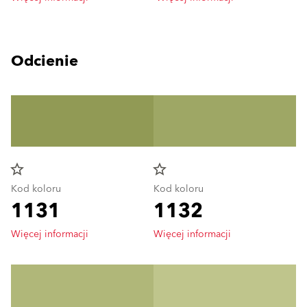
Odcienie
star_border
star_border
Kod koloru
Kod koloru
1131
1132
Więcej informacji
Więcej informacji