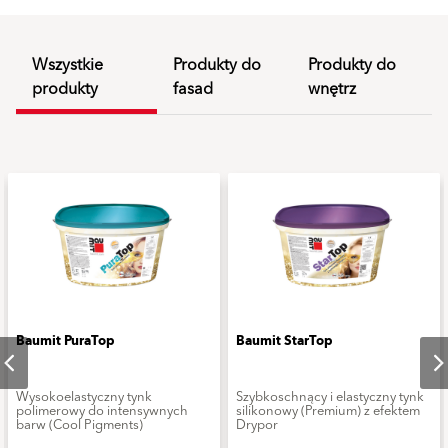
Wszystkie
Produkty do
Produkty do
produkty
fasad
wnętrz
Baumit PuraTop
Baumit StarTop
Wysokoelastyczny tynk
Szybkoschnący i elastyczny tynk
polimerowy do intensywnych
silikonowy (Premium) z efektem
barw (Cool Pigments)
Drypor