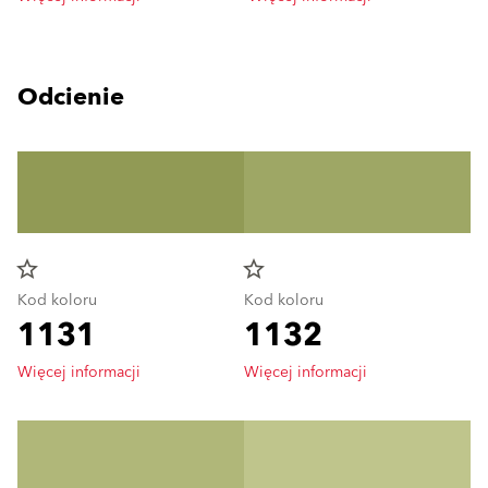
Odcienie
star_border
star_border
Kod koloru
Kod koloru
1131
1132
Więcej informacji
Więcej informacji