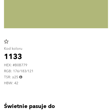
star_border
Kod koloru
1133
HEX: #B0B779
RGB: 176/183/121
TSR: ≥25
HBW: 42
Świetnie pasuje do