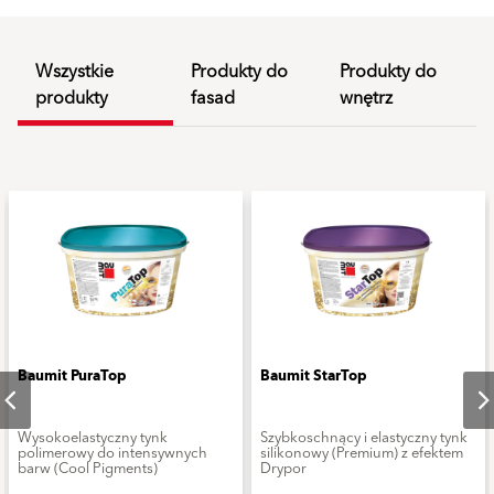
Wszystkie
Produkty do
Produkty do
produkty
fasad
wnętrz
Baumit PuraTop
Baumit StarTop
Wysokoelastyczny tynk
Szybkoschnący i elastyczny tynk
polimerowy do intensywnych
silikonowy (Premium) z efektem
barw (Cool Pigments)
Drypor