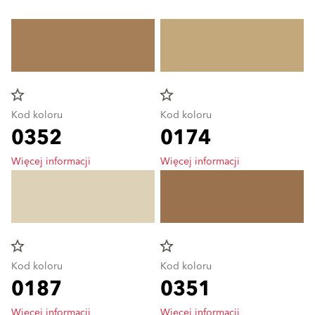
star_border
star_border
Kod koloru
Kod koloru
0352
0174
Więcej informacji
Więcej informacji
star_border
star_border
Kod koloru
Kod koloru
0187
0351
Więcej informacji
Więcej informacji