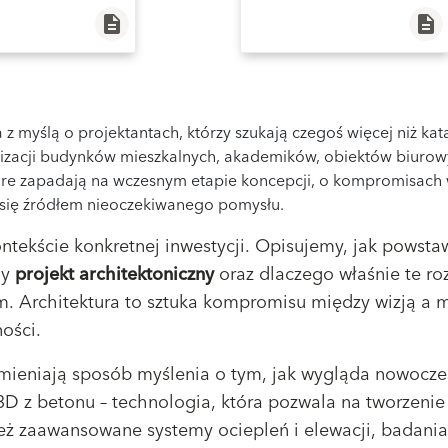
description
description
a z myślą o projektantach, którzy szukają czegoś więcej niż k
izacji budynków mieszkalnych, akademików, obiektów biurowyc
óre zapadają na wczesnym etapie koncepcji, o kompromisach
 się źródłem nieoczekiwanego pomysłu.
ntekście konkretnej inwestycji. Opisujemy, jak powsta
dy
projekt architektoniczny
oraz dlaczego właśnie te roz
. Architektura to sztuka kompromisu między wizją a 
ości.
 zmieniają sposób myślenia o tym, jak wygląda nowocze
3D z betonu – technologia, która pozwala na tworzenie
ż zaawansowane systemy ociepleń i elewacji, badania