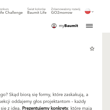
onkurs
Świat kolorów
Zrównoważony rozwój
ife Challenge
Baumit Life
GO2morrow
my
Baumit
star_border
o? Skąd biorą się formy, które zaskakują, a
 sekcji oddajemy głos projektantom – każdy
się z ideą.
Prezentujemy konkrety
, które mają