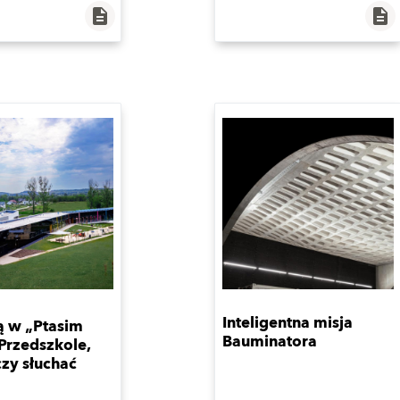
description
description
Inteligentna misja
ą w „Ptasim
Bauminatora
 Przedszkole,
czy słuchać