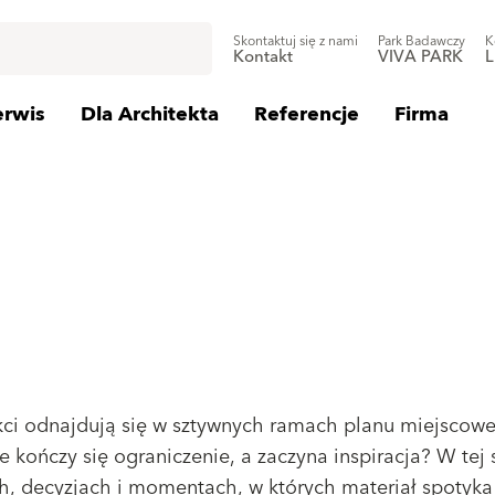
Skontaktuj się z nami
Park Badawczy
K
Kontakt
VIVA PARK
L
erwis
Dla Architekta
Referencje
Firma
kci odnajdują się w sztywnych ramach planu miejscoweg
e kończy się ograniczenie, a zaczyna inspiracja? W tej
h, decyzjach i momentach, w których materiał spotyka 