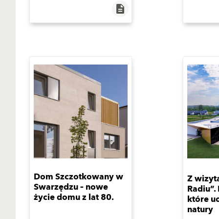
description
Dom Szczotkowany w
Z wizyt
Swarzędzu – nowe
Radiu”.
życie domu z lat 80.
które u
natury