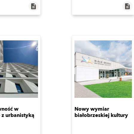
description
description
wność w
Nowy wymiar
 z urbanistyką
białobrzeskiej kultury